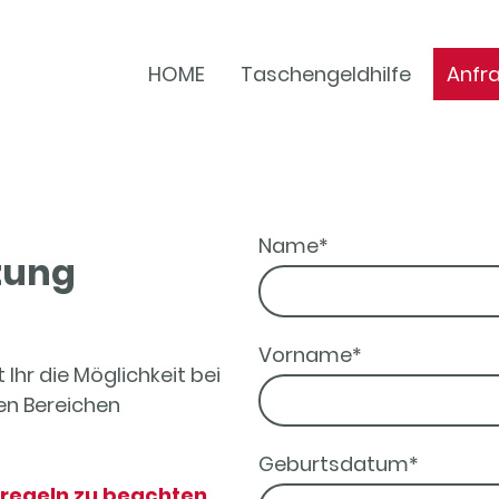
HOME
Taschengeldhilfe
Anfr
Name
*
zung
Vorname
*
hr die Möglichkeit bei
en Bereichen
Geburtsdatum
*
lregeln zu beachten
,