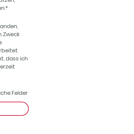
n.
*
tanden,
m Zweck
e
rbeitet
t, dass ich
erzeit
iche Felder