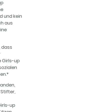
up
ne
nd und kein
ch aus
ine
, dass
r
e Girls-up
sozialen
en.
*
tanden,
tifter,
Girls-up
ützen,