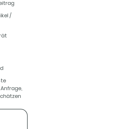
itrag
kel /
rät
ld
ste
 Anfrage,
schätzen