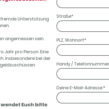
Straße
*
ine fremde Unterstützung
nnen.
men angemessen sein.
PLZ, Wohnort
*
ro Jahr pro Person. Eine
h, insbesondere bei der
Handy / Telefonnumme
geldzuschüssen.
Deine E-Mail-Adresse:
*
 wendet Euch bitte