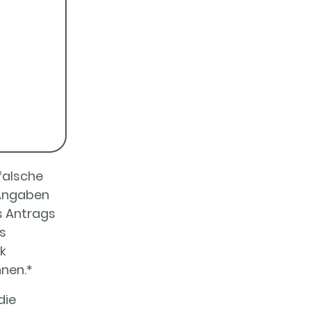
 falsche
 Angaben
s Antrags
ts
ck
nen.
*
die